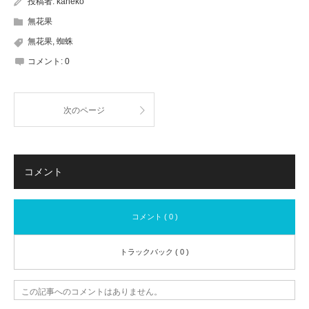
投稿者:
kaneko
無花果
無花果
,
蜘蛛
コメント:
0
次のページ
コメント
コメント ( 0 )
トラックバック ( 0 )
この記事へのコメントはありません。