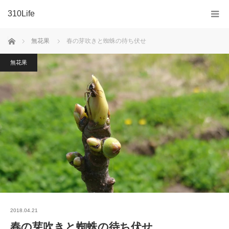
310Life
ホーム
無花果
春の芽吹きと蜘蛛の待ち伏せ
無花果
2018.04.21
春の芽吹きと蜘蛛の待ち伏せ