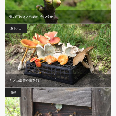
春の芽吹きと蜘蛛の待ち伏せ
夏キノコ
キノコ散策＠南佐渡
養蜂