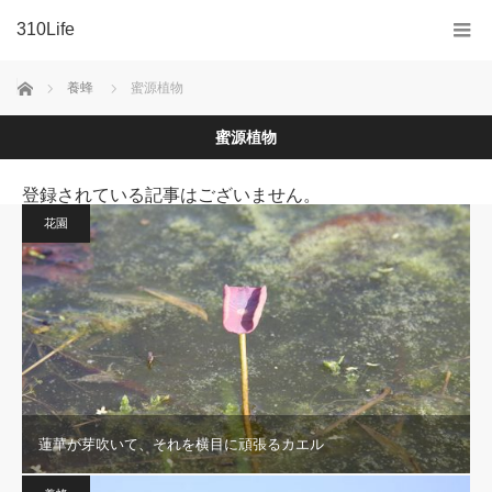
310Life
ホーム
養蜂
蜜源植物
蜜源植物
登録されている記事はございません。
花園
蓮華が芽吹いて、それを横目に頑張るカエル