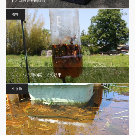
キノコ散策＠南佐渡
養蜂
スズメバチ用の罠、その効果
生き物