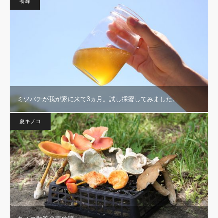
養蜂
ミツバチが我が家に来て3ヵ月。試し採蜜してみました。
夏キノコ