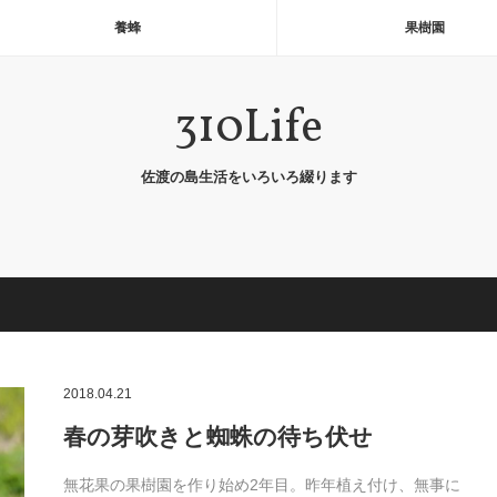
養蜂
果樹園
310Life
佐渡の島生活をいろいろ綴ります
2018.04.21
春の芽吹きと蜘蛛の待ち伏せ
無花果の果樹園を作り始め2年目。昨年植え付け、無事に