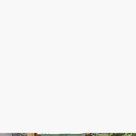
生き物
夏キノコ