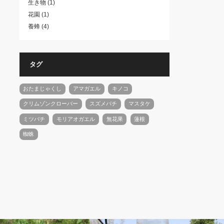
生き物
(1)
花園
(1)
養蜂
(4)
タグ
おたまじゃくし
アマガエル
キノコ
クリムゾンクローバー
スズメバチ
マスタケ
ミツバチ
モリアオガエル
無花果
蓮根
蜘蛛
養蜂