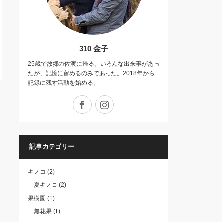
310 金子
25歳で故郷の佐渡に帰る。いろんな出来事があっ
たが、記憶に留めるのみであった。2018年から
記録に残す活動を始める。
Facebook
Instagram
記事カテゴリー
キノコ
(2)
夏キノコ
(2)
果樹園
(1)
無花果
(1)