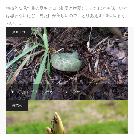
特徴的な見た目の夏キノコ（初夏と晩夏）。それほど美味しいと
は思わないけど、見た目が美しいので、とりあえず2.3個採るく
らい。…
夏キノコ
エメラルドグリーンのキノコ「アイタケ」
無花果