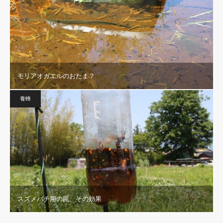
モリアオガエルのおたま？
養蜂
スズメバチ用の罠、その効果