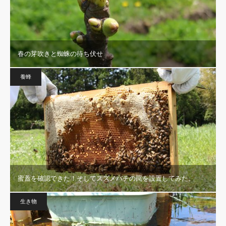
春の芽吹きと蜘蛛の待ち伏せ
養蜂
蜜蓋を確認できた！そしてスズメバチの罠を設置してみた。
生き物