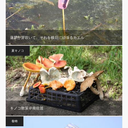
蓮華が芽吹いて、それを横目に頑張るカエル
夏キノコ
キノコ散策＠南佐渡
養蜂