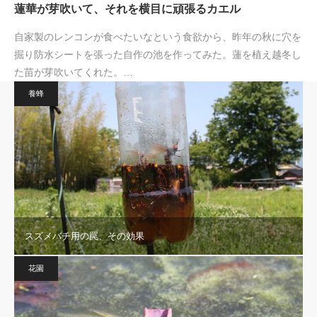
蓮華が芽吹いて、それを横目に頑張るカエル
自家製のレンコンが食べたいなという食欲から、昨年の秋に穴を
掘り防水シートを張った自作の池を作ってみた。蓮を植え越冬し
た苗が芽吹いてくれた。…
養蜂
スズメバチ用の罠、その効果
花園